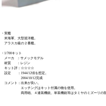
・実艦
米海軍、大型巡洋艦。
アラスカ級の２番艦。
・1/700キット
メーカ ：サメックモデル
材質 ：レジン
キット評：☆☆☆☆
設定 ：1944/12頃を想定。
2004/10/12完成
コメント：出来が良い。
エッチングはキット付属の物を使用。
両用砲、４連装機銃、単装機銃等はタミヤのミズーリの部