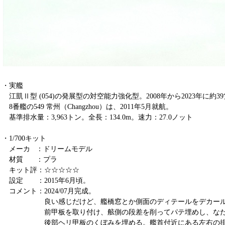
・実艦
江凱Ⅱ型 (054)の発展型の対空能力強化型。2008年から2023年に約3
8番艦の549 常州（Changzhou）は、2011年5月就航。
基準排水量：3,963トン。全長：134.0m。速力：27.0ノット
・1/700キット
メーカ ：ドリームモデル
材質 ：プラ
キット評：☆☆☆☆☆
設定 ：2015年6月頃。
コメント：2024/07月完成。
良い感じだけど、艦橋窓とか側面のディテールをデカールで
前甲板を取り付け、舷側の段差を削ってパテ埋めし、なだ
後部ヘリ甲板のくぼみを埋める。艦首付近にある左右の排水