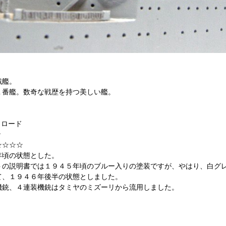
戦艦。
番艦。数奇な戦歴を持つ美しい艦。
ロード
ン
☆☆☆☆
年頃の状態とした。
の説明書では１９４５年頃のブルー入りの塗装ですが、やはり、白グ
４６年後半の状態としました。
装機銃はタミヤのミズーリから流用しました。