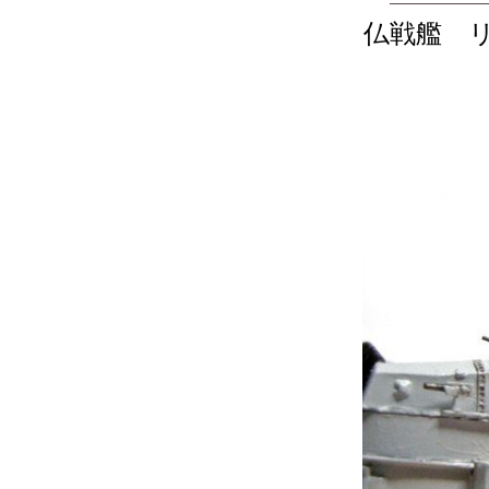
仏戦艦 リシ