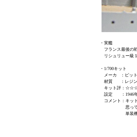
・実艦
フランス最後の
リシュリュー級１
・1/700キット
メーカ ：ピット
材質 ：レジ
キット評：☆☆
設定 ：1946
コメント：キット
思って、１９
単装機銃、４連