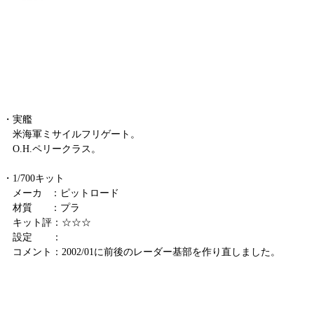
・実艦
米海軍ミサイルフリゲート。
O.H.ペリークラス。
・1/700キット
メーカ ：ピットロード
材質 ：プラ
キット評：☆☆☆
設定 ：
コメント：2002/01に前後のレーダー基部を作り直しました。